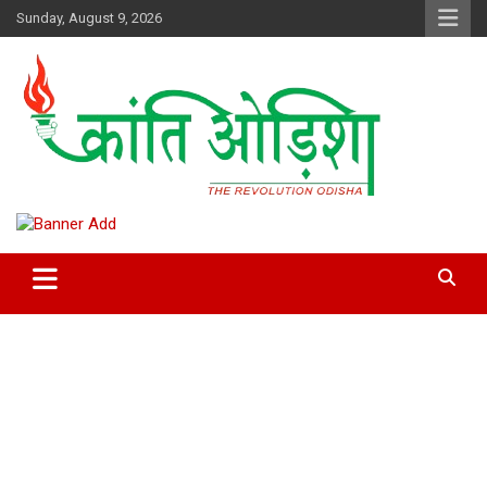
Skip
Sunday, August 9, 2026
to
content
Kranti Odisha” News paper is published by Odisha Surakhya Sena
Kranti Odisha News
(OSS)