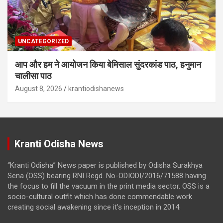
UNCATEGORIZED
आप और हम ने आयोजन किया बेमिसाल सुंदरकांड पाठ, हनुमान
चालीसा पाठ
August 8, 2026
krantiodishanews
Kranti Odisha News
“Kranti Odisha” News paper is published by Odisha Surakhya
Sena (OSS) bearing RNI Regd. No-ODIODI/2016/71588 having
the focus to fill the vacuum in the print media sector. OSS is a
socio-cultural outfit which has done commendable work
creating social awakening since it’s inception in 2014.