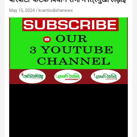
May 15, 2024
krantiodishanews