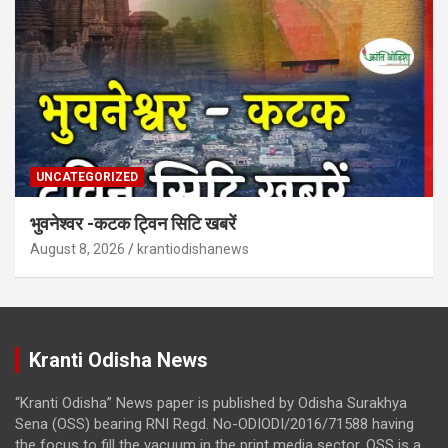
UNCATEGORIZED
भुवनेश्वर -कटक ट्विन सिटि खबरें
August 8, 2026
krantiodishanews
Kranti Odisha News
“Kranti Odisha” News paper is published by Odisha Surakhya
Sena (OSS) bearing RNI Regd. No-ODIODI/2016/71588 having
the focus to fill the vacuum in the print media sector. OSS is a