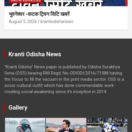
UNCATEGORIZED
भुवनेश्वर -कटक ट्विन सिटि खबरें
August 5, 2026
krantiodishanews
Kranti Odisha News
“Kranti Odisha” News paper is published by Odisha Surakhya
Sena (OSS) bearing RNI Regd. No-ODIODI/2016/71588 having
the focus to fill the vacuum in the print media sector. OSS is a
socio-cultural outfit which has done commendable work
creating social awakening since it’s inception in 2014.
Gallery