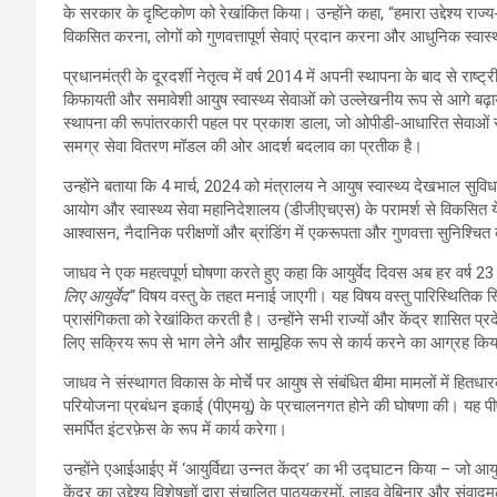
के सरकार के दृष्टिकोण को रेखांकित किया। उन्होंने कहा, “हमारा उद्देश्य राज्य-
विकसित करना, लोगों को गुणवत्तापूर्ण सेवाएं प्रदान करना और आधुनिक स्वा
प्रधानमंत्री के दूरदर्शी नेतृत्व में वर्ष 2014 में अपनी स्थापना के बाद से
किफायती और समावेशी आयुष स्वास्थ्य सेवाओं को उल्लेखनीय रूप से आगे बढ़ाया ह
स्थापना की रूपांतरकारी पहल पर प्रकाश डाला, जो ओपीडी-आधारित सेवाओं से न
समग्र सेवा वितरण मॉडल की ओर आदर्श बदलाव का प्रतीक है।
उन्होंने बताया कि 4 मार्च, 2024 को मंत्रालय ने आयुष स्वास्थ्य देखभाल 
आयोग और स्वास्थ्य सेवा महानिदेशालय (डीजीएचएस) के परामर्श से विकसित ये
आश्वासन, नैदानिक ​​परीक्षणों और ब्रांडिंग में एकरूपता और गुणवत्ता सुनिश्चि
जाधव ने एक महत्वपूर्ण घोषणा करते हुए कहा कि आयुर्वेद दिवस अब हर वर्ष 2
लिए आयुर्वेद”
विषय वस्‍तु के तहत मनाई जाएगी। यह विषय वस्‍तु पारिस्थितिक स्थि
प्रासंगिकता को रेखांकित करती है। उन्होंने सभी राज्यों और केंद्र शासित प्रद
लिए सक्रिय रूप से भाग लेने और सामूहिक रूप से कार्य करने का आग्रह कि
जाधव ने संस्थागत विकास के मोर्चे पर आयुष से संबंधित बीमा मामलों में हित
परियोजना प्रबंधन इकाई (पीएमयू) के प्रचालनगत होने की घोषणा की। यह पीए
समर्पित इंटरफ़ेस के रूप में कार्य करेगा।
उन्होंने एआईआईए में ‘आयुर्विद्या उन्नत केंद्र’ का भी उद्घाटन किया – जो आय
केंद्र का उद्देश्य विशेषज्ञों द्वारा संचालित पाठ्यक्रमों, लाइव वेबिनार और स