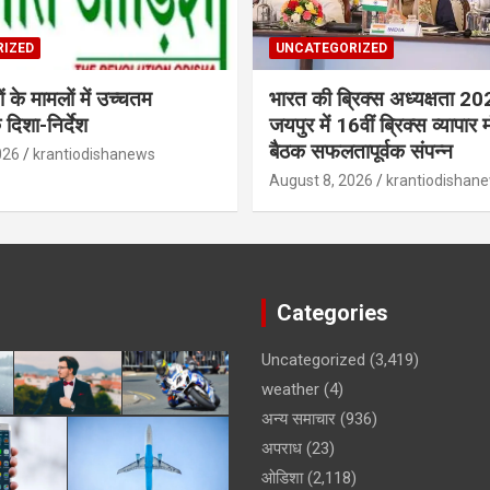
IZED
UNCATEGORIZED
 के मामलों में उच्चतम
भारत की ब्रिक्‍स अध्यक्षता 2
 दिशा-निर्देश
जयपुर में 16वीं ब्रिक्‍स व्यापार म
बैठक सफलतापूर्वक संपन्न
026
krantiodishanews
August 8, 2026
krantiodishan
Categories
Uncategorized
(3,419)
weather
(4)
अन्य समाचार
(936)
अपराध
(23)
ओडिशा
(2,118)