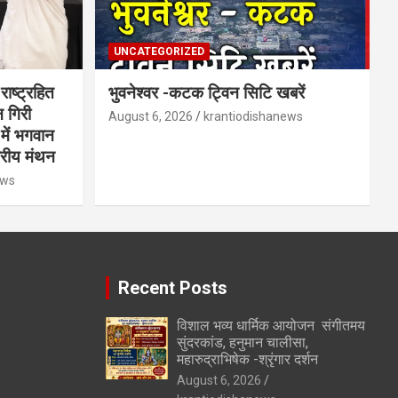
UNCATEGORIZED
राष्ट्रहित
भुवनेश्वर -कटक ट्विन सिटि खबरें
न गिरी
August 6, 2026
krantiodishanews
में भगवान
ट्रीय मंथन
ews
Recent Posts
विशाल भव्य धार्मिक आयोजन संगीतमय
सुंदरकांड, हनुमान चालीसा,
महारुद्राभिषेक -श्रृंगार दर्शन
August 6, 2026