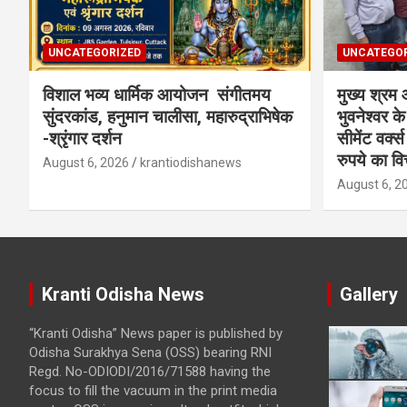
UNCATEGORIZED
UNCATEGOR
विशाल भव्य धार्मिक आयोजन संगीतमय
मुख्य श्रम 
सुंदरकांड, हनुमान चालीसा, महारुद्राभिषेक
भुवनेश्वर के
-श्रृंगार दर्शन
सीमेंट वर्क
रुपये का वि
August 6, 2026
krantiodishanews
August 6, 2
Kranti Odisha News
Gallery
“Kranti Odisha” News paper is published by
Odisha Surakhya Sena (OSS) bearing RNI
Regd. No-ODIODI/2016/71588 having the
focus to fill the vacuum in the print media