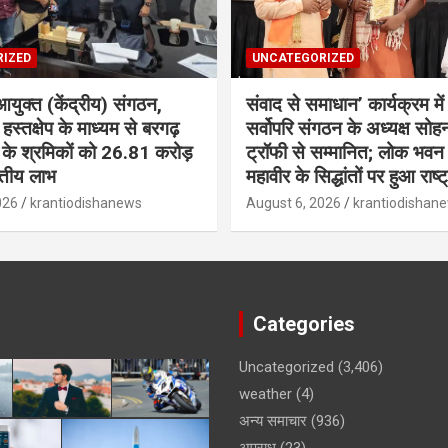
IZED
UNCATEGORIZED
आयुक्त (केंद्रीय) संगठन,
संवाद से समाधान’ कार्यक्रम में 
 हस्तक्षेप के माध्यम से बरगढ़
सर्वोपरि संगठन के अध्यक्ष सोह
्स के श्रमिकों को 26.81 करोड़
ट्रॉफी से सम्मानित; लोक भवन 
त्तीय लाभ
महावीर के सिद्धांतों पर हुआ राष्
026
krantiodishanews
August 6, 2026
krantiodishan
Categories
Uncategorized
(3,406)
weather
(4)
अन्य समाचार
(936)
अपराध
(23)