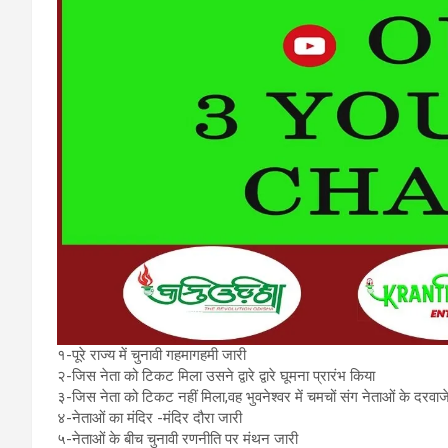
१-पूरे राज्य में चुनावी गहमागहमी जारी
२-जिस नेता को टिकट मिला उसने द्वारे द्वारे घूमना प्रारंभ किया
३-जिस नेता को टिकट नहीं मिला,वह भुवनेश्वर में चमचों संग नेताओं के दरवाज
४-नेताओं का मंदिर -मंदिर दौरा जारी
५-नेताओं के बीच चुनावी रणनीति पर मंथन जारी