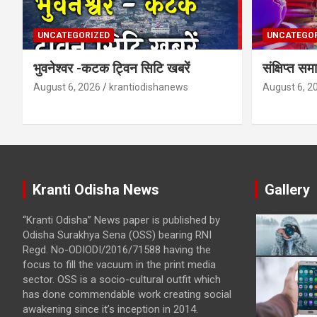
UNCATEGORIZED
UNCATEGOR
भुवनेश्वर -कटक ट्विन सिटि खबरें
संक्षिप्त 
August 6, 2026
krantiodishanews
August 6, 2
Kranti Odisha News
Gallery
“Kranti Odisha” News paper is published by
Odisha Surakhya Sena (OSS) bearing RNI
Regd. No-ODIODI/2016/71588 having the
focus to fill the vacuum in the print media
sector. OSS is a socio-cultural outfit which
has done commendable work creating social
awakening since it’s inception in 2014.