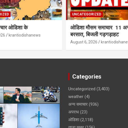
IZED
UNCATEGORIZED
समाचार ओडिशा के
ओडिशा मौसम समाचार 11 अ
बरसात, बिजली गड़गड़ाहट
026
krantiodishanews
August 6, 2026
krantiodishan
Categories
Uncategorized
(3,403)
weather
(4)
अन्य समाचार
(936)
अपराध
(23)
ओडिशा
(2,118)
ताजा खबर
(156)